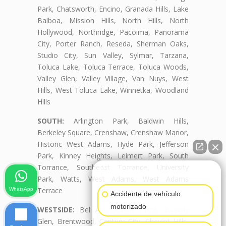
Park, Chatsworth, Encino, Granada Hills, Lake
Balboa, Mission Hills, North Hills, North
Hollywood, Northridge, Pacoima, Panorama
City, Porter Ranch, Reseda, Sherman Oaks,
Studio City, Sun Valley, Sylmar, Tarzana,
Toluca Lake, Toluca Terrace, Toluca Woods,
Valley Glen, Valley Village, Van Nuys, West
Hills, West Toluca Lake, Winnetka, Woodland
Hills
SOUTH:
Arlington Park, Baldwin Hills,
Berkeley Square, Crenshaw, Crenshaw Manor,
Historic West Adams, Hyde Park, Jefferson
Park, Kinney Heights, Leimert Park, South
Torrance, Southeast Torrance, University
👋🏼¿Cómo puedo ayudarte?
Park, Watts, West Adams, West Adams
Terrace
WhatsApp
Accidente de vehículo
motorizado
WESTSIDE:
Bel Air, Beverly Crest, Beverly
Glen, Brentwood, Century City, Cheviot Hills,